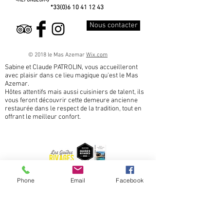
)
<
REPONDEUR<
*33(0)6
10 41 12 43
Nous contacter
© 2018 le Mas Azemar
Wix.com
Sabine et Claude PATROLIN, vous accueilleront
avec plaisir dans ce lieu magique qu'est le Mas
Azemar.
Hôtes attentifs mais aussi cuisiniers de talent, ils
vous feront découvrir cette demeure ancienne
restaurée dans le respect de la tradition, tout en
offrant le meilleur confort.
Phone
Email
Facebook
Sabine et Claude PATROLIN will welcome you in "le
Mas Azemar", this magical place! Attentive hosts