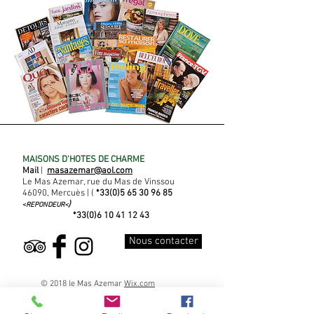
MAISONS D'HOTES DE CHARME
Mail
|
masazemar@aol.com
Le Mas Azemar, rue du Mas de Vinssou
46090, Mercuès | (
*33(0)5
65 30 96 85
)
<
REPONDEUR<
*33(0)6
10 41 12 43
Nous contacter
© 2018 le Mas Azemar
Wix.com
Sabine et Claude PATROLIN, vous accueilleront
avec plaisir dans ce lieu magique qu'est le Mas